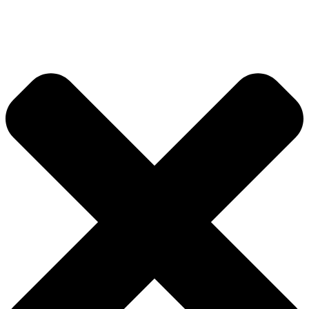
Ir
al
contenido