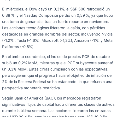
El miércoles, el Dow cayó un 0,31%, el S&P 500 retrocedió un
0,38 %, y el Nasdaq Composite perdió un 0,59 %, ya que hubo
una toma de ganancias tras un fuerte repunte en noviembre.
Las acciones tecnológicas lideraron la caída, con pérdidas
destacadas en grandes nombres del sector, incluyendo Nvidia
(-1,2%), Tesla (-1,6%), Microsoft (-1,2%), Amazon (-1%) y Meta
Platforms (-0,8%).
En el ámbito económico, el índice de precios PCE de octubre
subió un 0,2% MoM, mientras que el PCE subyacente aumentó
un 0,3% MoM. Estas cifras cumplieron con las expectativas,
pero sugieren que el progreso hacia el objetivo de inflación del
2% de la Reserva Federal se ha estancado, lo que refuerza una
perspectiva monetaria restrictiva.
Según Bank of America (BAC), los mercados registraron
significativos flujos de capital hacia diferentes clases de activos
durante la última semana. Las acciones lideraron las entradas
con USD 29,4 Bn, seguidas por los bonos con USD 10,3 Bn.