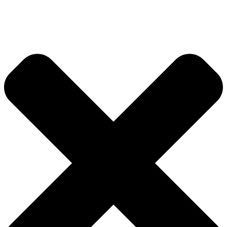
Ir
al
contenido